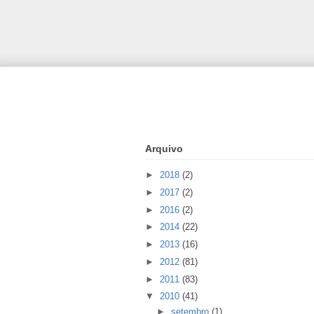
Arquivo
►
2018
(2)
►
2017
(2)
►
2016
(2)
►
2014
(22)
►
2013
(16)
►
2012
(81)
►
2011
(83)
▼
2010
(41)
►
setembro
(1)