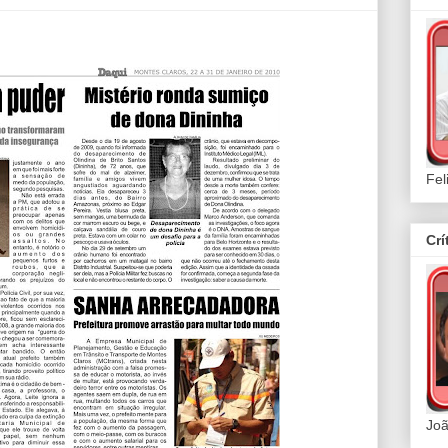
Fel
Crí
Joã