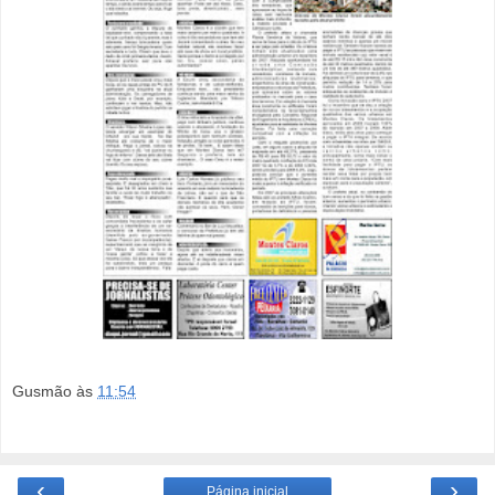
Gusmão
às
11:54
‹
›
Página inicial