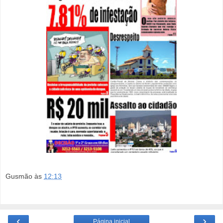
Gusmão
às
12:13
‹
›
Página inicial