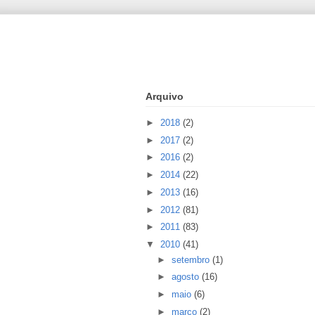
Arquivo
►
2018
(2)
►
2017
(2)
►
2016
(2)
►
2014
(22)
►
2013
(16)
►
2012
(81)
►
2011
(83)
▼
2010
(41)
►
setembro
(1)
►
agosto
(16)
►
maio
(6)
►
março
(2)