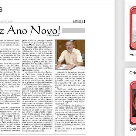
S
Fel
Crí
Joã