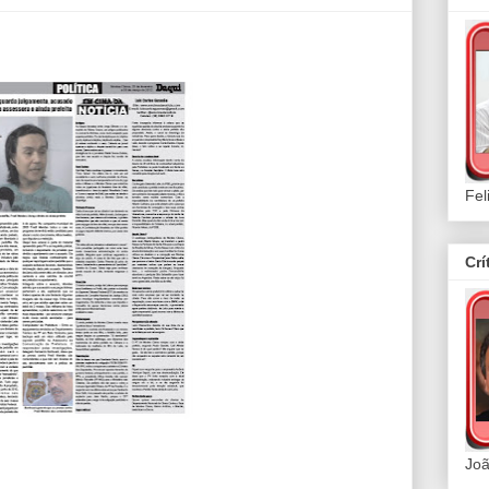
Fel
Crí
Joã