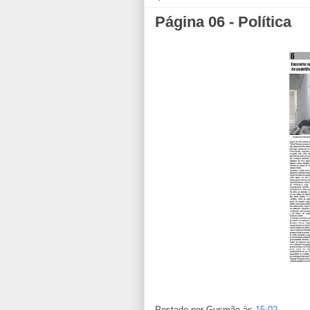
Página 06 - Política
Postado por
Gusmão
às
15:02