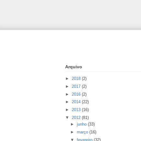
Arquivo
►
2018
(2)
►
2017
(2)
►
2016
(2)
►
2014
(22)
►
2013
(16)
▼
2012
(81)
►
junho
(33)
►
março
(16)
▼
fevereiro
(32)