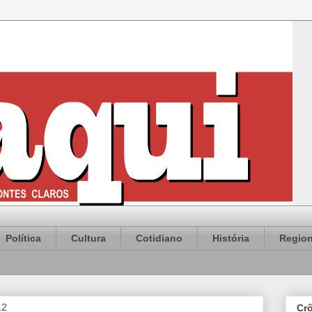
Política
Cultura
Cotidiano
História
Region
12
Cr