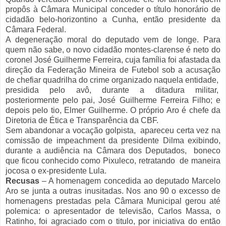
propôs à Câmara Municipal conceder o título honorário de
cidadão belo-horizontino a Cunha, então presidente da
Câmara Federal.
A degeneração moral do deputado vem de longe. Para
quem não sabe, o novo cidadão montes-clarense é neto do
coronel José Guilherme Ferreira, cuja família foi afastada da
direção da Federação Mineira de Futebol sob a acusação
de chefiar quadrilha do crime organizado naquela entidade,
presidida pelo avô, durante a ditadura militar,
posteriormente pelo pai, José Guilherme Ferreira Filho; e
depois pelo tio, Elmer Guilherme. O próprio Aro é chefe da
Diretoria de Ética e Transparência da CBF.
Sem abandonar a vocação golpista, apareceu certa vez na
comissão de impeachment da presidente Dilma exibindo,
durante a audiência na Câmara dos Deputados, boneco
que ficou conhecido como Pixuleco, retratando de maneira
jocosa o ex-presidente Lula.
Recusas
– A homenagem concedida ao deputado Marcelo
Aro se junta a outras inusitadas. Nos ano 90 o excesso de
homenagens prestadas pela Câmara Municipal gerou até
polemica: o apresentador de televisão, Carlos Massa, o
Ratinho, foi agraciado com o titulo, por iniciativa do então